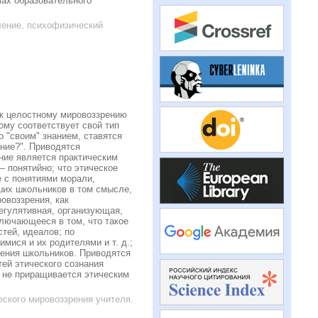
ах образовательного
ление, психофизический
 к целостному мировоззрению
ому соответствует свой тип
о "своим" знанием, ставятся
ание?". Приводятся
ание является практическим
— понятийно; что этическое
е с понятиями морали,
ших школьников в том смысле,
овоззрения, как
регулятивная, организующая,
ключающееся в том, что такое
тей, идеалов; по
мися и их родителями и т. д.;
рения школьников. Приводятся
тей этического сознания
е не приращивается этическим
еского мировоззрения учителя.