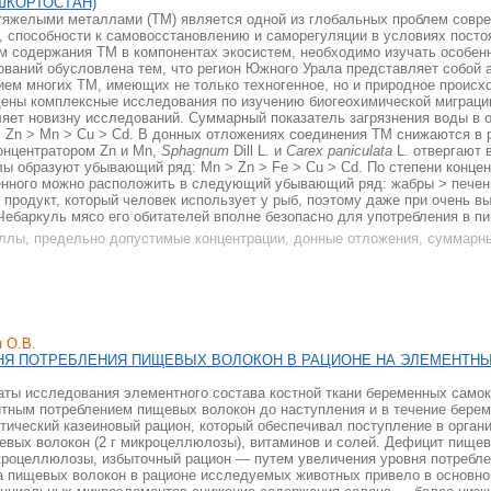
ШКОРТОСТАН)
тяжелыми металлами (ТМ) является одной из глобальных проблем совре
, способности к самовосстановлению и саморегуляции в условиях постоя
ем содержания ТМ в компонентах экосистем, необходимо изучать особен
ований обусловлена тем, что регион Южного Урала представляет собой
ем многих ТМ, имеющих не только техногенное, но и природное происх
дены комплексные исследования по изучению биогеохимической миграции
ляет новизну исследований. Суммарный показатель загрязнения воды в
> Zn > Mn > Cu > Cd. В донных отложениях соединения ТМ снижаются в р
онцентратором Zn и Mn,
Sphagnum
Dill L. и
Carex paniculata
L. отвергают 
ы образуют убывающий ряд: Mn > Zn > Fe > Cu > Cd. По степени концен
енного можно расположить в следующий убывающий ряд: жабры > печень
родукт, который человек использует у рыб, поэтому даже при очень в
Чебаркуль мясо его обитателей вполне безопасно для употребления в пи
ллы, предельно допустимые концентрации, донные отложения, суммарны
н О.В.
НЯ ПОТРЕБЛЕНИЯ ПИЩЕВЫХ ВОЛОКОН В РАЦИОНЕ НА ЭЛЕМЕНТНЫ
аты исследования элементного состава костной ткани беременных самок
тным потреблением пищевых волокон до наступления и в течение береме
тический казеиновый рацион, который обеспечивал поступление в орган
щевых волокон (2 г микроцеллюлозы), витаминов и солей. Дефицит пище
кроцеллюлозы, избыточный рацион — путем увеличения уровня потребле
а пищевых волокон в рационе исследуемых животных привело в основн