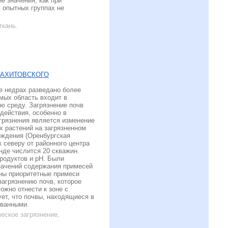
 значения, как при
 опытных группах не
ткань.
ВАХИТОВСКОГО
е недрах разведано более
мых область входит в
ю среду. Загрязнение почв
действия, особенно в
грязнения является изменение
х растений на загрязненном
ождения (Оренбургская
 северу от районного центра
нде числится 20 скважин.
родуктов и рН. Были
начений содержания примесей
ены приоритетные примеси
агрязнению почв, которое
ожно отнести к зоне с
ует, что почвы, находящиеся в
ованными.
еское загрязнение,