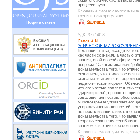
соматопсихических, аппаратурн
процесса вуза.
Ключевые слова:
самосознание
тренинг, психорегуляция.
Загрузить
Подача статей
УДК: 37+140.8
Салов А.И.
ЭТИЧЕСКОЕ МИРОВОЗЗРЕНИЕ
В данной статье, исходя из то
как части сознания, а частью э
знания, свой способ оформления
вопросы: "С каким знанием "раб
доказательства того, что этиче
сознанием; что этическое созна
сознание учителя как теоретичес
педагогической морали. Объясн
что его частью является этичес
"дирижерская", ценностно-ориен
задавания ценностей, обосновыв
мировоззрение управляет его д
упорядочиванию ценностей, кото
по нормализации таких отношен
доказательства того, что выявл
теоретически нецелесообразно: 
знанием как этическое сознание
Ключевые слова:
учитель, этич
Загрузить