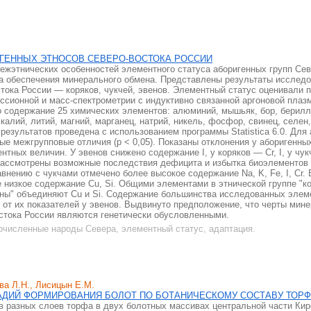
ГЕННЫХ ЭТНОСОВ СЕВЕРО-ВОСТОКА РОССИИ
жэтнических особенностей элементного статуса аборигенных групп Сев
а обеспечения минерального обмена. Представлены результаты исслед
стока России — коряков, чукчей, эвенов. Элементный статус оценивали
ссионной и масс-спектрометрии с индуктивно связанной аргоновой плаз
 содержание 25 химических элементов: алюминий, мышьяк, бор, берилли
 калий, литий, магний, марганец, натрий, никель, фосфор, свинец, селен
 результатов проведена с использованием программы Statistica 6.0. Для 
е межгрупповые отличия (р < 0,05). Показаны отклонения у аборигенны
ных величин. У эвенов снижено содержание I, у коряков — Cr, I, у чукче
ассмотрены возможные последствия дефицита и избытка биоэлементов 
авнению с чукчами отмечено более высокое содержание Na, K, Fe, I, Cr. 
 низкое содержание Cu, Si. Общими элементами в этнической группе "к
эвены" объединяют Cu и Si. Содержание большинства исследованных элем
 от их показателей у эвенов. Выдвинуто предположение, что черты мин
стока России являются генетически обусловленными.
очисленные народы Севера, элементный статус, адаптация.
ова Л.Н., Лисицын Е.М.
АДИЙ ФОРМИРОВАНИЯ БОЛОТ ПО БОТАНИЧЕСКОМУ СОСТАВУ ТОР
в разных слоев торфа в двух болотных массивах центральной части Кир