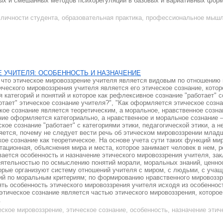
ых и смешанных методов психорегуляции в базовых и вариативных форм
 личности студента, образовательная практика, профессиональное мыш
 УЧИТЕЛЯ: ОСОБЕННОСТЬ И НАЗНАЧЕНИЕ
го что этическое мировоззрение учителя является видовым по отношению
тического мировоззрения учителя является его этическое сознание, котор
 категорий и понятий и которое как рефлексивное сознание "работает" с
отает" этическое сознание учителя?", "Как оформляется этическое созн
ское сознание является теоретическим, а моральное, нравственное созн
ние оформляется категориально, а нравственное и моральное сознание 
кое сознание "работает" с категориями этики, педагогической этики, а н
яется, почему не следует вести речь об этическом мировоззрении млад
кое сознание как теоретическое. На основе учета сути таких функций мир
тационная, объяснения мира и места, которое занимает человек в нем, 
ается особенность и назначение этического мировоззрения учителя, за
еятельностью по осмыслению понятий морали, моральных знаний, ценнос
рые организуют систему отношений учителя с миром, с людьми, с учащи
ий по моральным критериям; по формированию нравственного мировозз
ять особенность этического мировоззрения учителя исходя из особеннос
этическое сознание является частью этического мировоззрения, которо
.
еское мировоззрение, этическое сознание, особенность, назначение этич