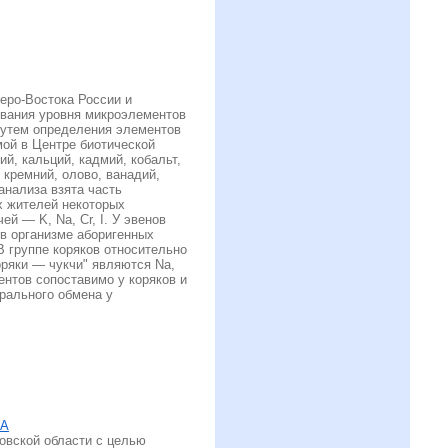
еро-Востока России и
ования уровня микроэлементов
 путем определения элементов
мой в Центре биотической
й, кальций, кадмий, кобальт,
, кремний, олово, ванадий,
анализа взята часть
х жителей некоторых
й — K, Na, Cr, I. У эвенов
в организме аборигенных
В группе коряков относительно
оряки — чукчи" являются Na,
ентов сопоставимо у коряков и
ерального обмена у
ФА
овской области с целью