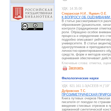
УДК: 14.35.00
Сперанская Н.И., Яцевич О.Е.
К ВОПРОСУ ОБ ОЦЕНИВАНИИ 
В статье рассматриваются разл
образования (дошкольное, нача
контроля (традиционная отметк
роли. Обращено особое внимани
процесса и определение его сте
подробно описывают рейтингов
университете. В статье акценти
одногруппников и преподавател
личностно-ориентированного обу
средств, форм и методов контр
оценивания обеспечивает дейст
Ключевые слова:
отметка, оцен
Загрузить
Филологические науки
УДК: 821.161.1-3(АСЕЕВ Н.)"19"
Дубровских Т.С.
ПРОЗИМЕТРИЧЕСКАЯ ПРИРОД
Книга путевых очерков Николая
писателя от поездки по странам
введение стиховых отрезков в 
заряженной синтетической конс