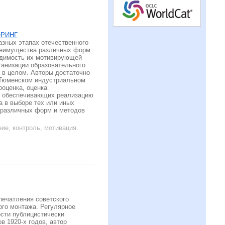
ОРИНГ
азных этапах отечественного
преимущества различных форм
ходимость их мотивирующей
ганизации образовательного
а в целом. Авторы достаточно
 Тюменском индустриальном
ооценка, оценка
в, обеспечивающих реализацию
а в выборе тех или иных
е различных форм и методов
ние, контроль, мотивация.
печатления советского
ого монтажа. Регулярное
сти публицистически
 1920-х годов, автор