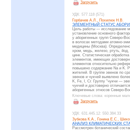
Загрузить
УДК: 577.118 (571)
Горбачев А.Л., Похилюк Н.В.
ЭЛЕМЕНТНЫЙ СТАТУС АБОРИ
Цель работы — исследование ме
установление основного фактор
у аборигенных групп Северо-Во
в волосах методами атомно-эми
медицины (Москва). Определено
хром, медь, железо, ртуть, йод,
цинк. Статистическая обработка
элементов, имеющих достоверны
элементов относительно референт
повышено содержание Na и K. Р
жителей. В группе эвенов по ср
эвенов и чукчей выявлено более
K, Fe, I, Cr. Группу "чукчи — 
чукчей и достоверно отличается
аборигенных этносов Северо-Во
Ключевые слова:
коренные мал
Загрузить
УДК: 631.445.12: 550.384.33
Зубкова К.А., Гонина Е.С., Ших
АНАЛИЗ КЛИМАТИЧЕСКИХ СТ
Рассмотрен ботанический соста