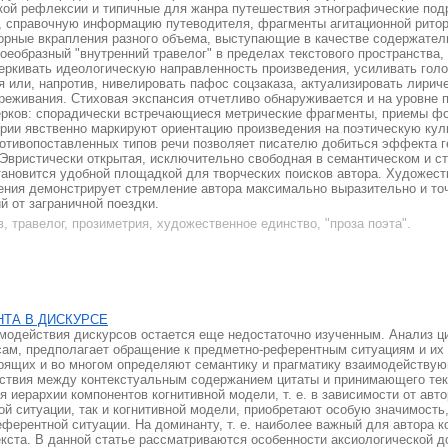
кой рефлексии и типичные для жанра путешествия этнографические под
 справочную информацию путеводителя, фрагменты агитационной ритор
ворные вкрапления разного объема, выступающие в качестве содержател
оеобразный "внутренний травелог" в пределах текстового пространства,
еркивать идеологическую направленность произведения, усиливать голо
 или, напротив, нивелировать пафос соцзаказа, актуализировать лири
реживания. Стиховая экспансия отчетливо обнаруживается и на уровне 
рков: спорадически встречающиеся метрические фрагменты, приемы фо
рии явственно маркируют ориентацию произведения на поэтическую куль
отивопоставленных типов речи позволяет писателю добиться эффекта г
. Эвристически открытая, исключительно свободная в семантическом и 
становится удобной площадкой для творческих поисков автора. Художе
ния демонстрирует стремление автора максимально выразительно и то
 от заграничной поездки.
, травелог, прозиметрия, художественное единство, "проза поэта".
ТА В ДИСКУРСЕ
модействия дискурсов остается еще недостаточно изученным. Анализ ц
ам, предполагает обращение к предметно-референтным ситуациям и их
орящих и во многом определяют семантику и прагматику взаимодействую
ствия между контекстуальным содержанием цитаты и принимающего тек
я иерархии компонентов когнитивной модели, т. е. в зависимости от авто
ой ситуации, так и когнитивной модели, приобретают особую значимость
еферентной ситуации. На доминанту, т. е. наиболее важный для автора 
екста. В данной статье рассматриваются особенности аксиологической д