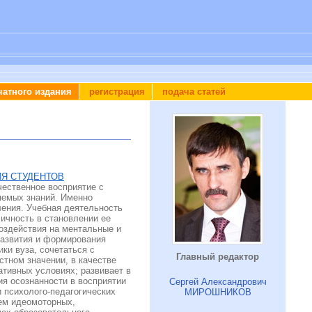
чатного издания
регистрация
подача статей
Я СТУДЕНТОВ
чественное восприятие с
яемых знаний. Именно
ления. Учебная деятельность
ичность в становлении ее
оздействия на ментальные и
развития и формирования
ки вуза, сочетаться с
Главный редактор
тном значении, в качестве
ативных условиях; развивает в
я осознанности в восприятии
Сергей Александрович
 психолого-педагогических
МИРОШНИКОВ
ием идеомоторных,