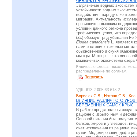
ЧЕБАРКУЛЬ РЕСПУБЛИКИ БА
Загрязнение водных экосистем 
устойчивости водных экосистем
воздействия, наряду с контрол
миграции. Актуальность исслед
провинцию с высоким содержани
условий данного региона прове
трофических цепях, что опреде
(Zc) образует ряд убывания Fe 
Elodea canadensis
L. является к
нами растениях тяжелые металл
обыкновенного и окуня обыкнов
мышцы. Мышцы — это основной п
компонентах экосистемы озера 
Ключевые слова:
тяжелые мета
распределение по органам.
Загрузить
УДК: 613.2-005,63:618.2
Борисюк С.В., Нотова С.В., Ква
ВЛИЯНИЕ РАЗЛИЧНОГО УРОВ
БЕРЕМЕННЫХ САМОК КРЫС
В работе представлены результ
рационе с избыточным и дефици
Основой питания был полусинте
белков, жиров и углеводов, пи
счет исключения из рациона ми
сутки. Моделирование дефицит