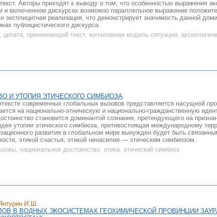
 текст. Авторы приходят к выводу о том, что особенностью выражения а
м и включенном дискурсах возможно параллельное выражение положите
я и эксплицитная реализация, что демонстрирует значимость данной дом
мках публицистического дискурса.
 цитата, принимающий текст, когнитивная модель ситуации, аксиологич
О И УТОПИЯ ЭТИЧЕСКОГО СИМБИОЗА
нтексте современных глобальных вызовов представляется насущной про
ается на национально-этническую и национально-гражданственную иден
остоинство становится доминантой сознания, претендующего на признан
идея утопии этического симбиоза, противостоящая международному терр
зационного развития в глобальном мире вынужден будет быть связанным
вости, этикой счастья, этикой ненасилия — этическим симбиозом.
зовы, национальное достоинство, этика, этический симбиоз.
Янтурин И.Ш.
ОВ В ВОДНЫХ ЭКОСИСТЕМАХ ГЕОХИМИЧЕСКОЙ ПРОВИНЦИИ ЗАУРА