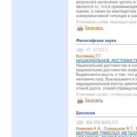
результате включения цитаты в
является то, что в принимающе
оценки, а также ее имплицитна
коммуникативной ситуации в ра
Ключевые слова:
медиадискурс,
Загрузить
Философские науки
УДК: 17, 17.022.1
Коломиец Г.Г.
НАЦИОНАЛЬНОЕ ДОСТОИНСТВ
Национальное достоинство в ко
национальное достоинство опир
Выдвигается мысль о том, что д
человечества). Высказывается 
наднациональный вектор цивили
этикой долга, этикой справедли
Ключевые слова:
глобальные вы
Загрузить
Биология
УДК: 556.555.8(470.57)
Аминева А.А., Суюндуков Я.Т., 
МИГРАЦИЯ ТЯЖЕЛЫХ МЕТАЛЛ