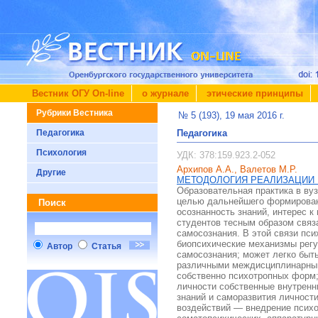
Вестник ОГУ On-line
о журнале
этические принципы
Рубрики Вестника
№ 5 (193), 19 мая 2016 г.
Педагогика
Педагогика
Психология
УДК: 378:159.923.2-052
Архипов А.А., Валетов М.Р.
Другие
МЕТОДОЛОГИЯ РЕАЛИЗАЦИИ 
Образовательная практика в вуз
целью дальнейшего формировани
Поиск
осознанность знаний, интерес 
студентов тесным образом связ
самосознания. В этой связи пс
биопсихические механизмы регу
Автор
Статья
самосознания; может легко быт
различными междисциплинарными
собственно психотропных форм; 
личности собственные внутренн
знаний и саморазвития личност
воздействий — внедрение психо