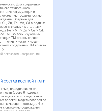
менности. Для сохранения
нного техногенного
ности их аккумуляции и
 аномальную геохимическую
ождение. Впервые для
 Cu, Zn, Fe, Mn, Cd в водных
 озере тяжелыми металлами
яду Fe > Mn > Zn > Cu > Cd.
все ТМ. Во всех изученных
трации ТМ органы карася
 > почки > кости > чешуя >
ысоком содержании ТМ во всех
щу.
й показатель загрязнения,
Й СОСТАВ КОСТНОЙ ТКАНИ
 крыс, находившихся на
нности (всего 6 недель).
изм адекватного содержания
вых волокон моделировался за
ния микроцеллюлозы до 4 г/
ом к снижению содержания