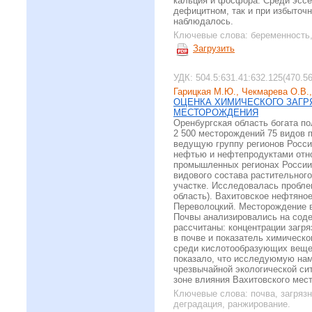
кальция и фосфора. Среди эссе
дефицитном, так и при избыточ
наблюдалось.
Ключевые слова:
беременность,
Загрузить
УДК: 504.5:631.41:632.125(470.56
Гарицкая М.Ю., Чекмарева О.В.
ОЦЕНКА ХИМИЧЕСКОГО ЗАГР
МЕСТОРОЖДЕНИЯ
Оренбургская область богата п
2 500 месторождений 75 видов 
ведущую группу регионов Росси
нефтью и нефтепродуктами отно
промышленных регионах России.
видового состава растительного
участке. Исследовалась пробле
область). Вахитовское нефтяно
Переволоцкий. Месторождение в
Почвы анализировались на соде
рассчитаны: концентрации загр
в почве и показатель химическ
среди кислотообразующих вещес
показало, что исследуюмую нами
чрезвычайной экологической сит
зоне влияния Вахитовского мес
Ключевые слова:
почва, загряз
деградация, ранжирование.