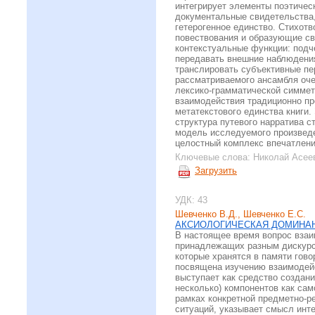
интегрирует элементы поэтичес
документальные свидетельства,
гетерогенное единство. Стихот
повествования и образующие св
контекстуальные функции: подч
передавать внешние наблюдения
транслировать субъективные пе
рассматриваемого ансамбля оче
лексико-грамматической симмет
взаимодействия традиционно пр
метатекстового единства книги
структура путевого нарратива 
модель исследуемого произведе
целостный комплекс впечатлений
Ключевые слова:
Николай Асеев
Загрузить
УДК: 43
Шевченко В.Д., Шевченко Е.С.
АКСИОЛОГИЧЕСКАЯ ДОМИНАН
В настоящее время вопрос взаи
принадлежащих разным дискурс
которые хранятся в памяти гов
посвящена изучению взаимодей
выступает как средство создани
несколько) компонентов как сам
рамках конкретной предметно-р
ситуаций, указывает смысл инт