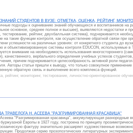
ЗНАНИЙ СТУДЕНТОВ В ВУЗЕ: ОТМЕТКА, ОЦЕНКА, РЕЙТИНГ, МОНИТ
ичные подходы к оцениванию знаний обучающихся и воспитанников на р
льное основное, среднее полное и высшее), выявляются недостатки и 
а, тестирование, рейтинг, двухбалльная система), подчеркивается необ
е на такие функции контроля, как осуществление обратной связи при ор
пени успешности на различных уровнях: от конкретного студента до вуз
ую и объективизированную системы контроля EDUCON, используемые в
руется внимание на необходимость использования многостороннего (сам
я), качественного, вербального определения учебных успехов студенто
чения, причем подчеркивается целесообразность активной роли педагог
оля. Авторы статьи пришли к выводу, что только совокупное применени
венную обратную связь и выполнение всего комплекса функций.
ка, рейтинг, мониторинг, тестирование, личностно-ориентированное обуче
А ТРАВЕЛОГА Н. АСЕЕВА "РАЗГРИМИРОВАННАЯ КРАСАВИЦА"
 Асеева "Разгримированная красавица", аккумулирующая разнородные в
 буржуазной Европы в 1927 году, построена по принципу прозиметрическ
прозаическую фактуру значительно расширяет художественные возможно
трукции. Продолжая серию прозопоэтических литературных экспериментов