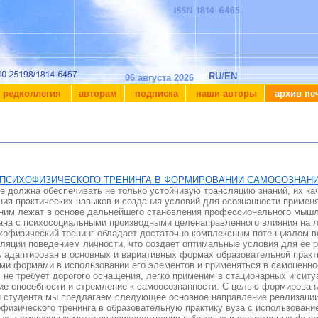
RU
/
EN
06 августа 2026
редколлегия
авторам
подписка
наши авторы
архив пе
ПСИХОФИЗИЧЕСКОГО ТРЕНИНГА В ФОРМИРОВАНИИ САМОСОЗНАНИ
е должна обеспечивать не только устойчивую трансляцию знаний, их ка
я практических навыков и создания условий для осознанности примен
к ним лежат в основе дальнейшего становления профессионального мыш
ана с психосоциальными производными целенаправленного влияния на л
ихофизический тренинг обладает достаточно комплексным потенциалом в
ляции поведением личности, что создает оптимальные условия для ее 
ь адаптирован в основных и вариативных формах образовательной практи
 формами в использовании его элементов и применяться в самоценнос
не требует дорогого оснащения, легко применим в стационарных и ситу
ие способности и стремление к самоoсознанности. С целью формировани
и студента мы предлагаем следующее основное направление реализации
физического тренинга в образовательную практику вуза с использован