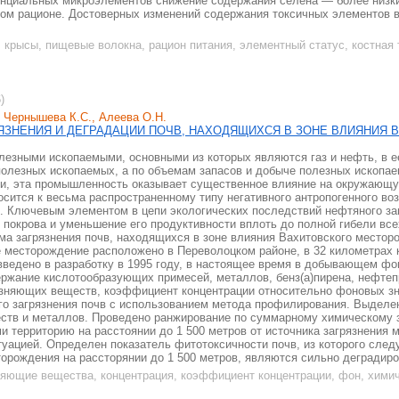
нциальных микроэлементов снижение содержания селена — более низкие
ном рационе. Достоверных изменений содержания токсичных элементов в
 крысы, пищевые волокна, рацион питания, элементный статус, костная 
)
, Чернышева К.С., Алеева О.Н.
ЯЗНЕНИЯ И ДЕГРАДАЦИИ ПОЧВ, НАХОДЯЩИХСЯ В ЗОНЕ ВЛИЯНИЯ 
олезными ископаемыми, основными из которых являются газ и нефть, в е
полезных ископаемых, а по объемам запасов и добыче полезных ископае
и, эта промышленность оказывает существенное влияние на окружающу
сится к весьма распространенному типу негативного антропогенного воз
 Ключевым элементом в цепи экологических последствий нефтяного за
 покрова и уменьшение его продуктивности вплоть до полной гибели все
ма загрязнения почв, находящихся в зоне влияния Вахитовского местор
е месторождение расположено в Переволоцком районе, в 32 километрах к
ведено в разработку в 1995 году, в настоящее время в добывающем фо
ржание кислотообразующих примесей, металлов, бенз(а)пирена, нефтеп
язняющих веществ, коэффициент концентрации относительно фоновых з
ого загрязнения почв с использованием метода профилирования. Выдел
тв и металлов. Проведено ранжирование по суммарному химическому з
 территорию на расстоянии до 1 500 метров от источника загрязнения м
уацией. Определен показатель фитотоксичности почв, из которого след
торождения на рассторянии до 1 500 метров, являются сильно деградир
няющие вещества, концентрация, коэффициент концентрации, фон, химич