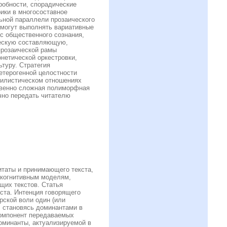
робности, спорадические
ики в многосоставное
ьной параллели прозаического
 могут выполнять вариативные
с общественного сознания,
ческую составляющую,
прозаической рамы
нетической оркестровки,
туру. Стратегия
етерогенной целостности
стилистическом отношениях
ственно сложная полиморфная
чно передать читателю
итаты и принимающего текста,
 когнитивным моделям,
щих текстов. Статья
ста. Интенция говорящего
рской воли один (или
, становясь доминантами в
компонент передаваемых
оминанты, актуализируемой в