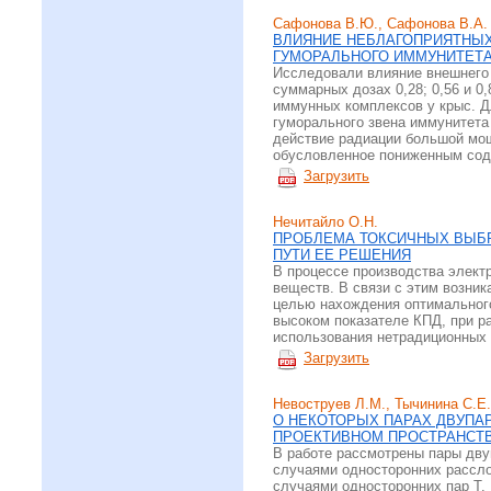
Сафонова В.Ю., Сафонова В.А.
ВЛИЯНИЕ НЕБЛАГОПРИЯТНЫХ
ГУМОРАЛЬНОГО ИММУНИТЕТ
Исследовали влияние внешнего
суммарных дозах 0,28; 0,56 и 
иммунных комплексов у крыс. Дл
гуморального звена иммунитета
действие радиации большой мощ
обусловленное пониженным сод
Загрузить
Нечитайло О.Н.
ПРОБЛЕМА ТОКСИЧНЫХ ВЫБР
ПУТИ ЕЕ РЕШЕНИЯ
В процессе производства элект
веществ. В связи с этим возни
целью нахождения оптимальног
высоком показателе КПД, при р
использования нетрадиционных 
Загрузить
Невоструев Л.М., Тычинина С.Е.
О НЕКОТОРЫХ ПАРАХ ДВУПА
ПРОЕКТИВНОМ ПРОСТРАНСТ
В работе рассмотрены пары дву
случаями односторонних рассло
случаями односторонних пар Т.