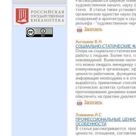
Рассматривается широкое поним
художественное начало, науку (
тэхнэ . В статье также устанав
органическом единстве науки (
сооружений в архитектуре и ск
рельефа - "художественное чер
Загрузить
Антошкин В.Н.
СОЦИАЛЬНО-СТАТИЧЕСКИЕ Ф
Опора на социально-статически
работы с людьми. Более того, 
нововведений. Выявление налич
что можно ожидать менеджеру о
коммуникации в организации, э
ценности работников, функцион
информация необходима и в отно
выработать приемлемые способ
статических аспектах субъекто
прогнозирования динамики взаи
обеспечить на практике диалект
Загрузить
Ломакина И.С.
ПРОФЕССИОНАЛЬНЫЕ ЦЕННО
ОСОБЕННОСТИ
В статье рассматриваются: про
ценности; отношения, составля