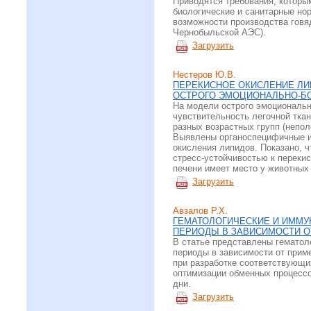
Приводятся требования, которы
биологические и санитарные но
возможности производства говя
Чернобыльской АЭС).
Загрузить
Нестеров Ю.В.
ПЕРЕКИСНОЕ ОКИСЛЕНИЕ ЛИ
ОСТРОГО ЭМОЦИОНАЛЬНО-Б
На модели острого эмоциональн
чувствительность легочной тка
разных возрастных групп (непо
Выявлены органоспецифичные и
окисления липидов. Показано, ч
стресс-устойчивостью к переки
печени имеет место у животных 
Загрузить
Авзалов Р.Х.
ГЕМАТОЛОГИЧЕСКИЕ И ИММУ
ПЕРИОДЫ В ЗАВИСИМОСТИ О
В статье представлены гематол
периоды в зависимости от прим
при разработке соответствующи
оптимизации обменных процессо
дни.
Загрузить