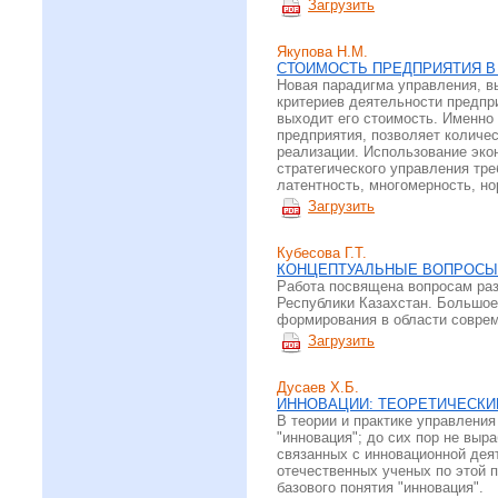
Загрузить
Якупова Н.М.
СТОИМОСТЬ ПРЕДПРИЯТИЯ В
Новая парадигма управления, в
критериев деятельности предпри
выходит его стоимость. Именно
предприятия, позволяет количес
реализации. Использование экон
стратегического управления тре
латентность, многомерность, н
Загрузить
Кубесова Г.Т.
КОНЦЕПТУАЛЬНЫЕ ВОПРОСЫ 
Работа посвящена вопросам раз
Республики Казахстан. Большое
формирования в области соврем
Загрузить
Дусаев Х.Б.
ИННОВАЦИИ: ТЕОРЕТИЧЕСКИ
В теории и практике управления
"инновация"; до сих пор не вы
связанных с инновационной дея
отечественных ученых по этой 
базового понятия "инновация".