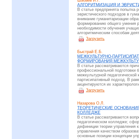
Шабаев И.Г.
АЛГОРИТМИЗАЦИЯ И ЭВРИСТ
В статье предпринята попытка 
эвристического подходов в гум
внимание гуманитаризации обра
формированию общего умения ре
необходимости обучения учащих
алгоритмическим способам деят
Загрузить
Быстрай Е.Б.
МЕЖКУЛЬТУРНО-ПАРТИСИПАТ
ФОРМИРОВАНИЯ МЕЖКУЛЬТУ
В статье рассматриваются при
профессиональной подготовки б
межкультурной педагогической 
партисипативный подход. В рам
акцентируются их характеролог
Загрузить
Назарова О.Л.
ТЕОРЕТИЧЕСКИЕ ОСНОВАНИЯ
КОЛЛЕДЖЕ
В статье рассматриваются вопр
педагогическом колледже; сфор
дефиниции теории управления к
управления качеством образова
основные позиции концепции уп