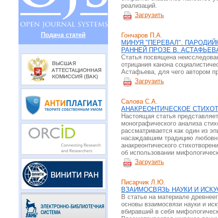
реализаций.
Загрузить
Подача статей
Гончаров П.А.
МИНУЯ "ПЕРЕВАЛ". ПАРОДИ
РАННЕЙ ПРОЗЕ В. АСТАФЬЕВ
Статья посвящена неисследован
отрицания канона социалистиче
Астафьева, для чего автором п
Загрузить
Салова С.А.
АНАКРЕОНТИЧЕСКОЕ СТИХОТ
Настоящая статья представляет
монографического анализа стих
рассматривается как один из эп
насаждавшим традицию любовны
анакреонтического стихотворен
об использовании мифологическ
Загрузить
Писарчик Л.Ю.
ВЗАИМОСВЯЗЬ НАУКИ И ИСКУ
В статье на материале древнее
основы взаимосвязи науки и иск
вбиравший в себя мифологическ