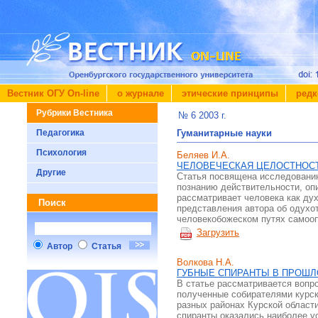
Вестник ОГУ On-line
о журнале
этические принципы
редк
Рубрики Вестника
№ 6 2003 г.
Педагогика
Гуманитарные науки
Психология
Беляев И.А.
ЧЕЛОВЕЧЕСКАЯ ЦЕЛОСТНОС
Другие
Статья посвящена исследованию
познанию действительности, оп
рассматривает человека как ду
Поиск
представления автора об одухо
человекобожеском путях самоо
Загрузить
Автор
Статья
Волкова Н.А.
ГУБНЫЕ СПИРАНТЫ В ПРОШЛ
В статье рассматривается вопро
полученные собирателями курск
разных районах Курской области
спиранты оказались наиболее у