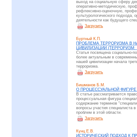
выход на социальную сферу дея
оперативно-методическую, про
рефлексивно-оценочную, профе
культурологического подхода, 
деятельности как будущего спе
Загрузить
Буртный К.П.
ПРОБЛЕМА ТЕРРОРИЗМА В Н
ЦИВИЛИЗАЦИИ (ТЕРРОРИЗМ:
Статья посвящена социально-по
более актуальным в современны
нашей цивилизации начала трет
терроризма.
Загрузить
Бишманов Б.М.
О ПРОЦЕССУАЛЬНОЙ ФИГУРЕ
В статье рассматривается прав
процессуальная фигура специал
содержание терминов "специали
вопросы участия специалиста в
проблем в этой области.
Загрузить
Кунц Е.В.
ИСТОРИЧЕСКИЙ ПОДХОД К П