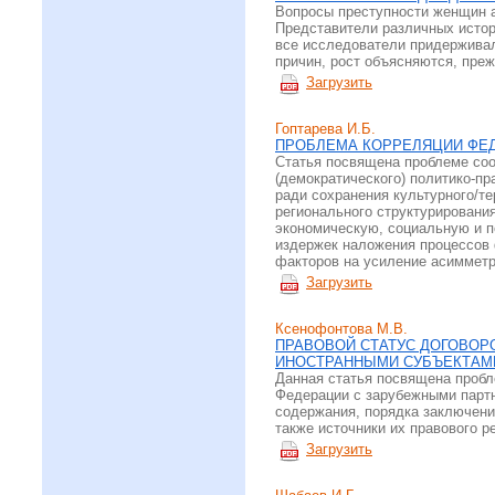
Вопросы преступности женщин а
Представители различных истор
все исследователи придерживали
причин, рост объясняются, пре
Загрузить
Гоптарева И.Б.
ПРОБЛЕМА КОРРЕЛЯЦИИ ФЕД
Статья посвящена проблеме соо
(демократического) политико-п
ради сохранения культурного/т
регионального структурирования
экономическую, социальную и п
издержек наложения процессов 
факторов на усиление асимметр
Загрузить
Ксенофонтова М.В.
ПРАВОВОЙ СТАТУС ДОГОВОР
ИНОСТРАННЫМИ СУБЪЕКТАМ
Данная статья посвящена пробл
Федерации с зарубежными парт
содержания, порядка заключени
также источники их правового р
Загрузить