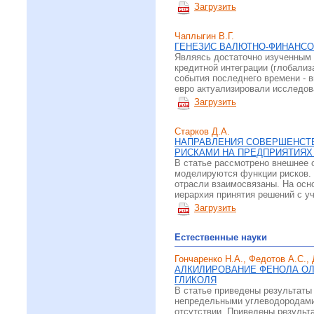
Загрузить
Чаплыгин В.Г.
ГЕНЕЗИС ВАЛЮТНО-ФИНАНСО
Являясь достаточно изученным 
кредитной интеграции (глобализ
события последнего времени - 
евро актуализировали исследов
Загрузить
Старков Д.А.
НАПРАВЛЕНИЯ СОВЕРШЕНСТ
РИСКАМИ НА ПРЕДПРИЯТИЯХ
В статье рассмотрено внешнее 
моделируются функции рисков. 
отрасли взаимосвязаны. На осн
иерархия принятия решений с у
Загрузить
Естественные науки
Гончаренко Н.А., Федотов А.С.,
АЛКИЛИРОВАНИЕ ФЕНОЛА ОЛ
ГЛИКОЛЯ
В статье приведены результат
непредельными углеводородами к
отсутствии. Приведены результ