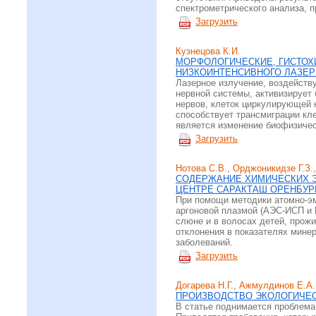
спектрометрического анализа,
Загрузить
Кузнецова К.И.
МОРФОЛОГИЧЕСКИЕ, ГИСТОХ
НИЗКОИНТЕНСИВНОГО ЛАЗЕР
Лазерное излучение, воздейств
нервной системы, активизирует
нервов, клеток циркулирующей 
способствует трансмиграции кл
является изменение биофизичес
Загрузить
Нотова С.В., Орджоникидзе Г.З.
СОДЕРЖАНИЕ ХИМИЧЕСКИХ Э
ЦЕНТРЕ САРАКТАШ ОРЕНБУР
При помощи методики атомно-эм
аргоновой плазмой (АЭС-ИСП и
слюне и в волосах детей, прож
отклонения в показателях минер
заболеваний.
Загрузить
Догарева Н.Г., Ажмулдинов Е.А.
ПРОИЗВОДСТВО ЭКОЛОГИЧЕ
В статье поднимается проблема